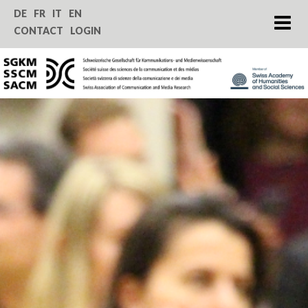
Home
DE
FR
IT
EN
CONTACT
LOGIN
About us
Journal SComS
Annual Conference
Grants & Funding
Service