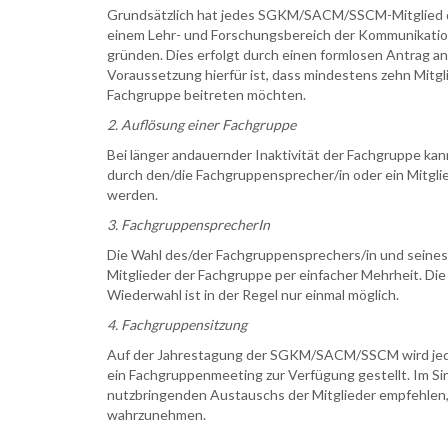
Grundsätzlich hat jedes SGKM/SACM/SSCM-Mitglied di
einem Lehr- und Forschungsbereich der Kommunikati
gründen. Dies erfolgt durch einen formlosen Antrag an
Voraussetzung hierfür ist, dass mindestens zehn Mi
Fachgruppe beitreten möchten.
2. Auflösung einer Fachgruppe
Bei länger andauernder Inaktivität der Fachgruppe ka
durch den/die Fachgruppensprecher/in oder ein Mitgli
werden.
3. FachgruppensprecherIn
Die Wahl des/der Fachgruppensprechers/in und seines/
Mitglieder der Fachgruppe per einfacher Mehrheit. Die 
Wiederwahl ist in der Regel nur einmal möglich.
4. Fachgruppensitzung
Auf der Jahrestagung der SGKM/SACM/SSCM wird jede
ein Fachgruppenmeeting zur Verfügung gestellt. Im Si
nutzbringenden Austauschs der Mitglieder empfehlen, 
wahrzunehmen.