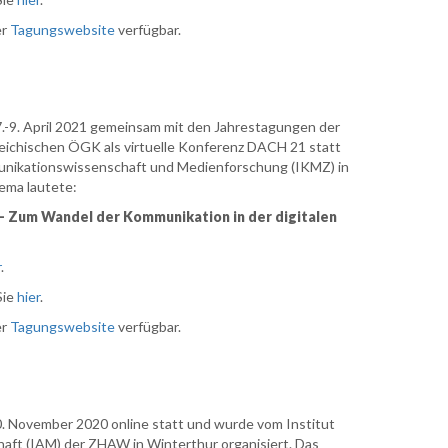
er
Tagungswebsite
verfügbar.
.-9. April 2021 gemeinsam mit den Jahrestagungen der
ichischen ÖGK als virtuelle Konferenz DACH 21 statt
unikationswissenschaft und Medienforschung (IKMZ) in
ema lautete:
- Zum Wandel der Kommunikation in der digitalen
r
.
Sie
hier
.
er
Tagungswebsite
verfügbar.
. November 2020 online statt und wurde vom Institut
ft (IAM) der ZHAW in Winterthur organisiert. Das