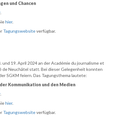
ngen und Chancen
r
.
Sie
hier
.
er
Tagungswebsite
verfügbar.
 und 19. April 2024 an der Académie du journalisme et
é de Neuchâtel statt. Bei dieser Gelegenheit konnten
 der SGKM feiern. Das Tagungsthema lautete:
in der Kommunikation und den Medien
r
.
Sie
hier
.
er
Tagungswebsite
verfügbar.