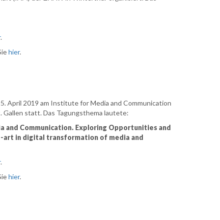
r
.
Sie
hier
.
5. April 2019 am Institute for Media and Communication
. Gallen statt. Das Tagungsthema lautete:
ia and Communication. Exploring Opportunities and
e-art in digital transformation of media and
r
.
Sie
hier
.