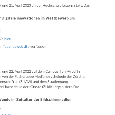
 und 21. April 2023 an der Hochschule Luzern statt. Das
 Digitale Innovationen im Wettbewerb um
r
.
Sie
hier
.
er
Tagungswebsite
verfügbar.
 und 22. April 2022 auf dem Campus Toni-Areal in
m von der Fachgruppe Medienpsychologie der Zürcher
senschaften (ZHAW) und dem Studiengang
er Hochschule der Künste (ZHdK) organisiert. Das
 Wende im Zeitalter der Bildschirmmedien
r
.
Sie
hier
.