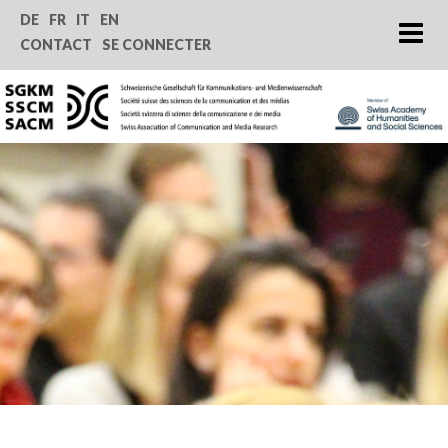
Home
DE
FR
IT
EN
CONTACT
SE CONNECTER
Qui nous sommes
Revue SComS
Congrès annuel
Encouragement
Service