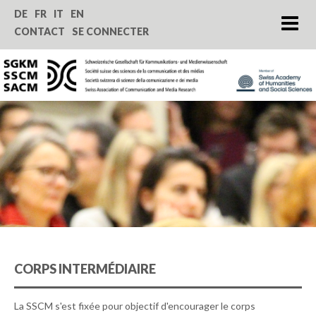
Home
DE
FR
IT
EN
CONTACT
SE CONNECTER
Qui nous sommes
Revue SComS
Congrès annuel
Encouragement
Service
CORPS INTERMÉDIAIRE
La SSCM s'est fixée pour objectif d'encourager le corps